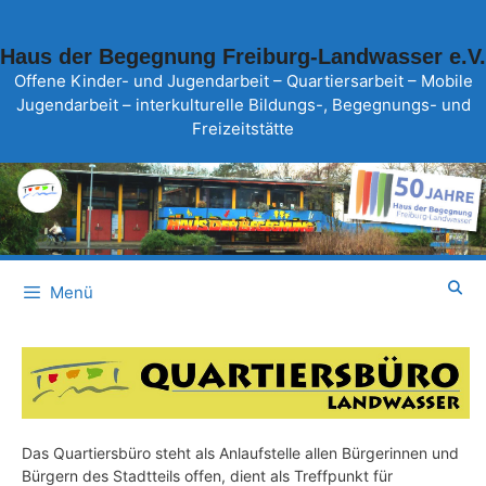
Zum
Inhalt
Haus der Begegnung Freiburg-Landwasser e.V.
springen
Offene Kinder- und Jugendarbeit – Quartiersarbeit – Mobile
Jugendarbeit – interkulturelle Bildungs-, Begegnungs- und
Freizeitstätte
Menü
Das Quartiersbüro steht als Anlaufstelle allen Bürgerinnen und
Bürgern des Stadtteils offen, dient als Treffpunkt für