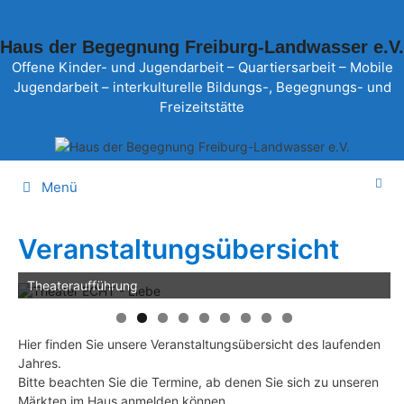
Zum
Inhalt
Haus der Begegnung Freiburg-Landwasser e.V.
springen
Offene Kinder- und Jugendarbeit – Quartiersarbeit – Mobile
Jugendarbeit – interkulturelle Bildungs-, Begegnungs- und
Freizeitstätte
Menü
Veranstaltungsübersicht
Theateraufführung
Hier finden Sie unsere Veranstaltungsübersicht des laufenden
Jahres.
Bitte beachten Sie die Termine, ab denen Sie sich zu unseren
Märkten im Haus anmelden können.